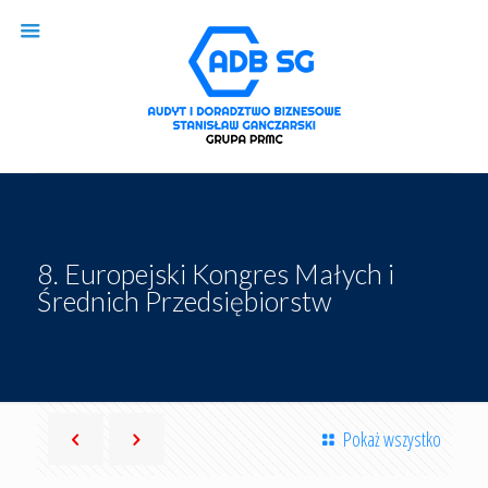
8. Europejski Kongres Małych i
Średnich Przedsiębiorstw
Pokaż wszystko