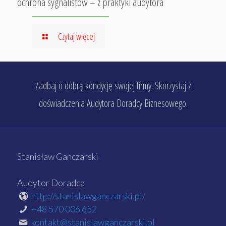
ochrona sygnalistów – z praktyki audytora
Czytaj więcej
Zadbaj o dobrą kondycję swojej firmy. Skorzystaj z
doświadczenia Audytora Doradcy Biznesowego.
Stanisław Ganczarski
Audytor Doradca
http://stanislawganczarski.pl/
+48 570 006 652
kontakt@stanislawganczarski.pl