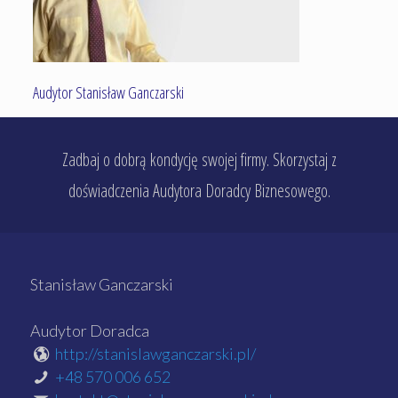
Audytor Stanisław Ganczarski
Zadbaj o dobrą kondycję swojej firmy. Skorzystaj z
doświadczenia Audytora Doradcy Biznesowego.
Stanisław Ganczarski
Audytor Doradca
http://stanislawganczarski.pl/
+48 570 006 652